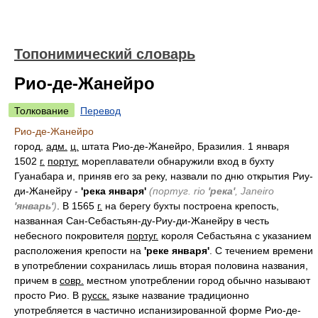
Топонимический словарь
Рио-де-Жанейро
Толкование
Перевод
Рио-де-Жанейро
город,
адм.
ц.
штата Рио-де-Жанейро, Бразилия. 1 января
1502
г.
португ.
мореплаватели обнаружили вход в бухту
Гуанабара и, приняв его за реку, назвали по дню открытия Риу-
ди-Жанейру -
'река января'
(португ. rio
'река'
, Janeiro
'январь'
)
. В 1565
г.
на берегу бухты построена крепость,
названная Сан-Себастьян-ду-Риу-ди-Жанейру в честь
небесного покровителя
португ.
короля Себастьяна с указанием
расположения крепости на
'реке января'
. С течением времени
в употреблении сохранилась лишь вторая половина названия,
причем в
совр.
местном употреблении город обычно называют
просто Рио. В
русск.
языке название традиционно
употребляется в частично испанизированной форме Рио-де-