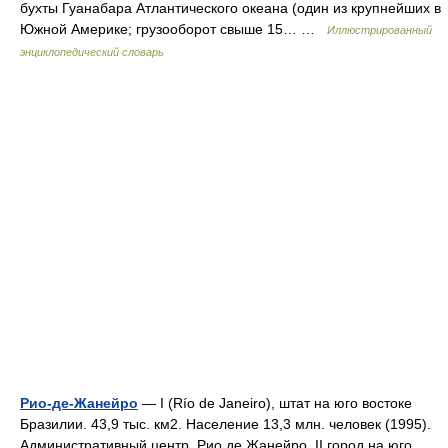
бухты Гуанабара Атлантического океана (один из крупнейших в
Южной Америке; грузооборот свыше 15… …
Иллюстрированный
энциклопедический словарь
Рио-де-Жанейро
— I (Río de Janeiro), штат на юго востоке
Бразилии. 43,9 тыс. км2. Население 13,3 млн. человек (1995).
Административный центр Рио де Жанейро. II город на юго