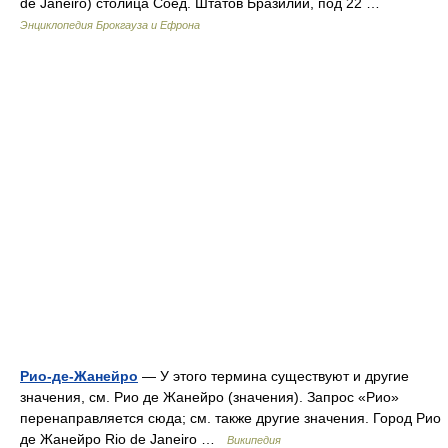
de Janeiro) столица Соед. Штатов Бразилии, под 22 …
Энциклопедия Брокгауза и Ефрона
Рио-де-Жанейро
— У этого термина существуют и другие
значения, см. Рио де Жанейро (значения). Запрос «Рио»
перенаправляется сюда; см. также другие значения. Город Рио
де Жанейро Rio de Janeiro …
Википедия