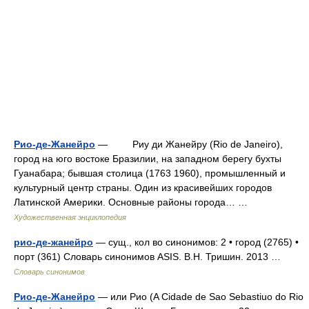
Рио-де-Жанейро
— Риу ди Жанейру (Rio de Janeiro),
город на юго востоке Бразилии, на западном берегу бухты
Гуанабара; бывшая столица (1763 1960), промышленный и
культурный центр страны. Один из красивейших городов
Латинской Америки. Основные районы города… …
Художественная энциклопедия
рио-де-жанейро
— сущ., кол во синонимов: 2 • город (2765) •
порт (361) Словарь синонимов ASIS. В.Н. Тришин. 2013 …
Словарь синонимов
Рио-де-Жанейро
— или Риo (A Cidade de Sao Sebastiuo do Rio