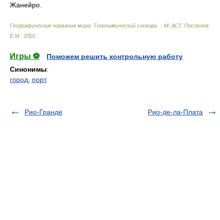
Жанейро.
Географические названия мира: Топонимический словарь. - М: АСТ
.
Поспелов
Е.М.
.
2001
.
Игры ⚽
Поможем решить контрольную работу
Синонимы
:
город
,
порт
Рио-Гранде
Рио-де-ла-Плата