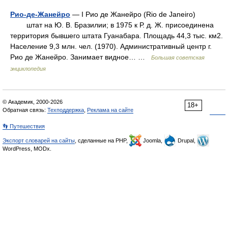
Рио-де-Жанейро
— I Рио де Жанейро (Rio de Janeiro)
штат на Ю. В. Бразилии; в 1975 к Р. д. Ж. присоединена
территория бывшего штата Гуанабара. Площадь 44,3 тыс. км2.
Население 9,3 млн. чел. (1970). Административный центр г.
Рио де Жанейро. Занимает видное… …
Большая советская
энциклопедия
© Академик, 2000-2026
18+
Обратная связь:
Техподдержка
,
Реклама на сайте
👣 Путешествия
Экспорт словарей на сайты
, сделанные на PHP,
Joomla,
Drupal,
WordPress, MODx.