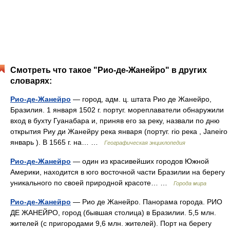
Смотреть что такое "Рио-де-Жанейро" в других
словарях:
Рио-де-Жанейро
— город, адм. ц. штата Рио де Жанейро,
Бразилия. 1 января 1502 г. португ. мореплаватели обнаружили
вход в бухту Гуанабара и, приняв его за реку, назвали по дню
открытия Риу ди Жанейру река января (португ. rio река , Janeiro
январь ). В 1565 г. на… …
Географическая энциклопедия
Рио-де-Жанейро
— один из красивейших городов Южной
Америки, находится в юго восточной части Бразилии на берегу
уникального по своей природной красоте… …
Города мира
Рио-де-Жанейро
— Рио де Жанейро. Панорама города. РИО
ДЕ ЖАНЕЙРО, город (бывшая столица) в Бразилии. 5,5 млн.
жителей (с пригородами 9,6 млн. жителей). Порт на берегу